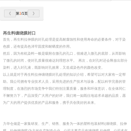
第
1
/1页
再生料缠绕膜封口
首先，再生料拉伸膜的封孔处理是提高耐腐蚀性和使用寿命的必要条件，对于染
色膜，还有提高色泽牢固度和耐晒度的作用。
然后，因为有机染料一般是吸附在微孔的孔口，很难进入微孔的底部，从而影响
了微孔的封闭，使封孔质量很难达到理想水平。 再次，在封孔时还会释放出部分
染料，进入封孔液，既影响封孔效果，又造成染色件的颜色改变。
以上就是对于再生料拉伸缠绕膜封孔处理的知识介绍，希望可以对大家有一定帮
助。我公司拥有专业技术人员，采用先进的生产技术与设备，配以科学完善的管
理制度，在激烈的市场竞争中我们特别注重质量，服务和环保意识，在全体同仁
不懈努力下，产品深受广大用户的好评，我们将一如既往地追求卓越的品质，愿
为广大的用户提供优质的产品和服务，携手共创美好的未来。
力华仓储是一家集研发、生产、销售、服务为一体的塑料包装材料(缠绕膜、拉伸
膜、拉伸缠绕膜)为主的生产制造企业，公司主要产品有缠绕膜,拉伸膜。公司多年