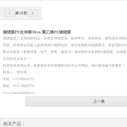
第
1
/1页
缠绕膜PE拉伸膜50cm 聚乙烯PE缠绕膜
缠绕膜是工业用装膜制品，具有拉伸强度高，延伸率大、自粘性好，透明度高等物
性能，对堆放在托板上的货物进行缠绕包装，使包装物更加稳固整洁，更超强防水
鲁达包装是一家集研发、生产、销售、服务为一体的塑料包装材料(缠绕膜、拉伸膜
点高科技企业之一。
欢迎前来咨询洽谈，更多相关咨询请继续访问本公司网站，我们将竭诚为您服务！
联系人：李经理
手机：151-6880-8732
座机：0531-68850791
www.chachedianban.cn
上一条
相关产品：