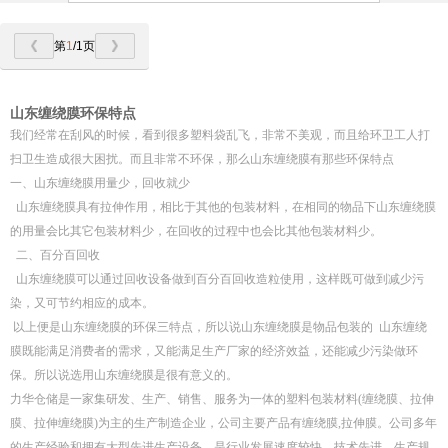
第
1
/1页
山东缠绕膜环保特点
我们经常在刮风的时候，看到很多塑料袋乱飞，非常不美观，而且给环卫工人打
扫卫生造成很大困扰。而且非常不环保，那么山东缠绕膜有那些环保特点
一、山东缠绕膜用量少，回收就少
山东缠绕膜具有拉伸作用，相比于其他的包装材料，在相同的物品下山东缠绕膜
的用量会比其它包装材料少，在回收的过程中也会比其他包装材料少。
二、百分百回收
山东缠绕膜可以通过回收设备做到百分百回收造粒使用，这样既可做到减少污
染，又可节约相应的成本。
以上便是山东缠绕膜的环保三特点，所以说山东缠绕膜是物品包装的 山东缠绕
膜既能满足消费者的需求，又能满足生产厂家的经济效益，还能减少污染做环
保。所以说选用山东缠绕膜是很有意义的。
力华仓储是一家集研发、生产、销售、服务为一体的塑料包装材料(缠绕膜、拉伸
膜、拉伸缠绕膜)为主的生产制造企业，公司主要产品有缠绕膜,拉伸膜。公司多年
的生产经验和拥有大型先进生产设备，是行业发展速度较快、技术先进、生产规