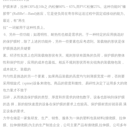
护膜来讲，拉伸130%在16h之 内松懈60% ~ 65%,而PVC松懈25%。这种功能叫“橡
胶带” (RuBBe!—Band)效应，它是使负荷在寄存和运送过程中固定或移动的能力。
最近，有“再生
拉” 一词被用于这种性质上。
6、另外一些功能；如透明性、耐热性也都是需求的。于一种特定的应用挑选好
的保护膜时，除了上述的功能外，另外一些要素也应考虑到。装载物的形状是保
护膜挑选的关键要
素。经济性实质上也同装载物形状有关。规则形状有圆角的负荷，保护膜的整体
性和保护性好，应用的成本也最低。相反不规则形状而有尖锐角的装载物包装，
成本就大。装载的
均匀性是挑选的另一个要素，如果商品装载的高度均匀则薄膜宽度一样，否则要
采用细旋式（spime)设备来绕包。商品的密度和脆性、易碎性决定了运用多大的绕
包力量才不致于
压碎，从而挑选保护膜的类型、厚度和所需求的绕包数字。设备也影响到保护膜
的选 择，新的较快速度的设备在保护膜的要求上也较高。保护膜材质好就容易 满
足设备的要求。
力华仓储是一家集研发、生产、销售、服务为一体的塑料包装材料(缠绕膜、拉伸
膜、拉伸缠绕膜)为主的生产制造企业，公司主要产品有缠绕膜,拉伸膜。公司多年