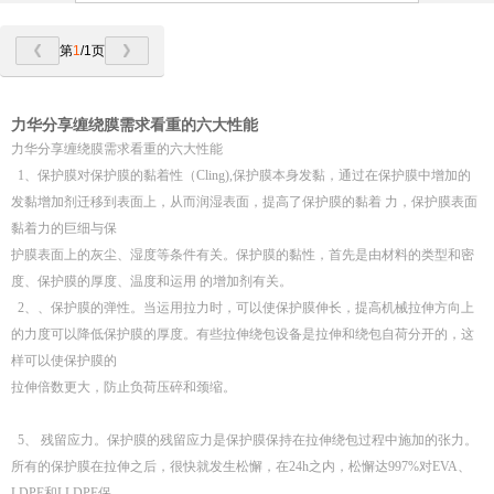
第
1
/1页
力华分享缠绕膜需求看重的六大性能
力华分享缠绕膜需求看重的六大性能
1、保护膜对保护膜的黏着性（Cling),保护膜本身发黏，通过在保护膜中增加的
发黏增加剂迁移到表面上，从而润湿表面，提高了保护膜的黏着 力，保护膜表面
黏着力的巨细与保
护膜表面上的灰尘、湿度等条件有关。保护膜的黏性，首先是由材料的类型和密
度、保护膜的厚度、温度和运用 的增加剂有关。
2、、保护膜的弹性。当运用拉力时，可以使保护膜伸长，提高机械拉伸方向上
的力度可以降低保护膜的厚度。有些拉伸绕包设备是拉伸和绕包自荷分开的，这
样可以使保护膜的
拉伸倍数更大，防止负荷压碎和颈缩。
5、 残留应力。保护膜的残留应力是保护膜保持在拉伸绕包过程中施加的张力。
所有的保护膜在拉伸之后，很快就发生松懈，在24h之内，松懈达997%对EVA、
LDPE和LLDPE保