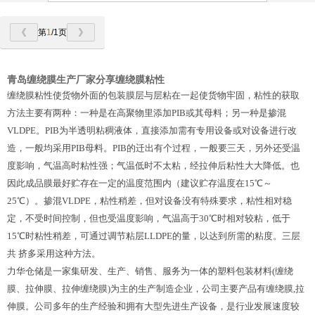
第
1
/1页
青岛缠绕膜生产厂家分享缠绕膜粘性
缠绕膜
粘性使货物外面的包装膜层与层粘在一起使货物牢固，粘性的获取
方法主要有两种：一种是在高聚物里添加PIB或其母料；另一种是掺混
VLDPE。PIB为半透明粘稠液体，直接添加需有专用设备或对设备进行改
造，一般均采用PIB母料。PIB的迁出有个过程，一般要三天，另外还受温
度影响，气温高时粘性强；气温低时不太粘，经拉伸后粘性大大降低。也
因此成品膜最好贮存在一定的温度范围内（建议贮存温度在15℃～
25℃）。掺混VLDPE，粘性稍差，但对设备没有特殊要求，粘性相对稳
定，不受时间控制，但也受温度影响，气温高于30℃时相对较粘，低于
15℃时粘性稍差，可通过调节粘层LLDPE的量，以达到所需的粘度。三层
共 挤多采用这种方法。
力华仓储是一家集研发、生产、销售、服务为一体的塑料包装材料(缠绕
膜、拉伸膜、拉伸缠绕膜)为主的生产制造企业，公司主要产品有缠绕膜,拉
伸膜。公司多年的生产经验和拥有大型先进生产设备，是行业发展速度较