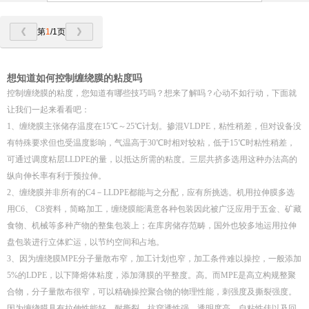
第
1
/1页
想知道如何控制缠绕膜的粘度吗
控制缠绕膜的粘度，您知道有哪些技巧吗？想来了解吗？心动不如行动，下面就
让我们一起来看看吧：
1、缠绕膜主张储存温度在15℃～25℃计划。掺混VLDPE，粘性稍差，但对设备没
有特殊要求但也受温度影响，气温高于30℃时相对较粘，低于15℃时粘性稍差，
可通过调度粘层LLDPE的量，以抵达所需的粘度。三层共挤多选用这种办法高的
纵向伸长率有利于预拉伸。
2、缠绕膜并非所有的C4－LLDPE都能与之分配，应有所挑选。机用拉伸膜多选
用C6、 C8资料，简略加工，缠绕膜能满意各种包装因此被广泛应用于五金、矿藏
食物、机械等多种产物的整集包装上；在库房储存范畴，国外也较多地运用拉伸
盘包装进行立体贮运，以节约空间和占地。
3、因为缠绕膜MPE分子量散布窄，加工计划也窄，加工条件难以操控，一般添加
5%的LDPE，以下降熔体粘度，添加薄膜的平整度。高。而MPE是高立构规整聚
合物，分子量散布很窄，可以精确操控聚合物的物理性能，刺强度及撕裂强度。
因为缠绕膜具有拉伸性能好，耐撕裂，抗穿透性强，透明度高，自粘性佳以及回