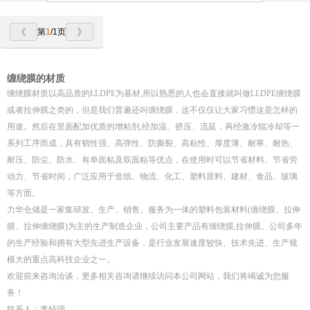
第
1
/1页
缠绕膜的材质
缠绕膜材质以高品质的LLDPE为基材,所以熟悉的人也会直接就叫做LLDPE缠绕膜
或者拉伸膜之类的，但是我们普遍还叫缠绕膜，这不仅仅让大家习惯这是怎样的
用途。然后在里面配加优质的增粘剂,经加温、挤压、流延，再经激冷辊冷却等一
系列工序而成，具有韧性强、高弹性、防撕裂、高粘性、厚度薄、耐寒、耐热、
耐压、防尘、防水、有单面粘及双面粘等优点，在使用时可以节省材料、节省劳
动力、节省时间，广泛应用于造纸、物流、化工、塑料原料、建材、食品、玻璃
等方面。
力华仓储是一家集研发、生产、销售、服务为一体的塑料包装材料(缠绕膜、拉伸
膜、拉伸缠绕膜)为主的生产制造企业，公司主要产品有缠绕膜,拉伸膜。公司多年
的生产经验和拥有大型先进生产设备，是行业发展速度较快、技术先进、生产规
模大的重点高科技企业之一。
欢迎前来咨询洽谈，更多相关咨询请继续访问本公司网站，我们将竭诚为您服
务！
联系人：李经理