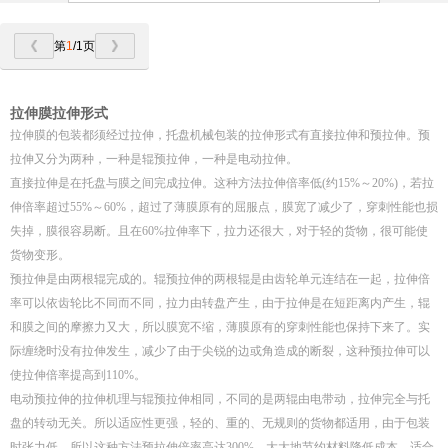
第
1
/1页
拉伸膜拉伸形式
拉伸膜的包装都须经过拉伸，托盘机械包装的拉伸形式有直接拉伸和预拉伸。预
拉伸又分为两种，一种是辊预拉伸，一种是电动拉伸。
直接拉伸是在托盘与膜之间完成拉伸。这种方法拉伸倍率低(约15%～20%)，若拉
伸倍率超过55%～60%，超过了薄膜原有的屈服点，膜宽了减少了，穿刺性能也损
失掉，膜很容易断。且在60%拉伸率下，拉力还很大，对于轻的货物，很可能使
货物变形。
预拉伸是由两根辊完成的。辊预拉伸的两根辊是由齿轮单元连结在一起，拉伸倍
率可以依齿轮比不同而不同，拉力由转盘产生，由于拉伸是在短距离内产生，辊
和膜之间的摩擦力又大，所以膜宽不缩，薄膜原有的穿刺性能也保持下来了。实
际缠绕时没有拉伸发生，减少了由于尖锐的边或角造成的断裂，这种预拉伸可以
使拉伸倍率提高到110%。
电动预拉伸的拉伸机理与辊预拉伸相同，不同的是两辊由电带动，拉伸完全与托
盘的转动无关。所以适应性更强，轻的、重的、无规则的货物都适用，由于包装
时张力低，所以这种方法预拉伸倍率高达300%，大大地节约材料降低成本。适合