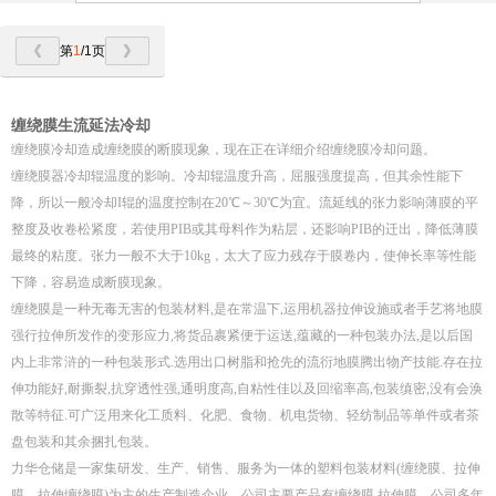
第
1
/1页
缠绕膜生流延法冷却
缠绕膜冷却造成缠绕膜的断膜现象，现在正在详细介绍缠绕膜冷却问题。
缠绕膜器冷却辊温度的影响。冷却辊温度升高，屈服强度提高，但其余性能下
降，所以一般冷却I辊的温度控制在20℃～30℃为宜。流延线的张力影响薄膜的平
整度及收卷松紧度，若使用PIB或其母料作为粘层，还影响PIB的迁出，降低薄膜
最终的粘度。张力一般不大于10kg，太大了应力残存于膜卷内，使伸长率等性能
下降，容易造成断膜现象。
缠绕膜是一种无毒无害的包装材料,是在常温下,运用机器拉伸设施或者手艺将地膜
强行拉伸所发作的变形应力,将货品裹紧便于运送,蕴藏的一种包装办法,是以后国
内上非常浒的一种包装形式.选用出口树脂和抢先的流衍地膜腾出物产技能.存在拉
伸功能好,耐撕裂,抗穿透性强,通明度高,自粘性佳以及回缩率高,包装缜密,没有会涣
散等特征.可广泛用来化工质料、化肥、食物、机电货物、轻纺制品等单件或者茶
盘包装和其余捆扎包装。
力华仓储是一家集研发、生产、销售、服务为一体的塑料包装材料(缠绕膜、拉伸
膜、拉伸缠绕膜)为主的生产制造企业，公司主要产品有缠绕膜,拉伸膜。公司多年