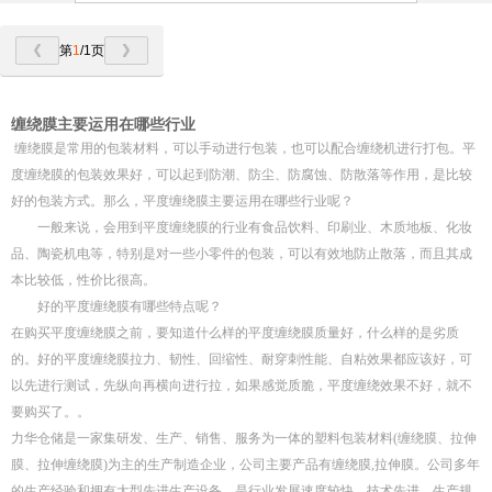
第
1
/1页
缠绕膜主要运用在哪些行业
缠绕膜是常用的包装材料，可以手动进行包装，也可以配合缠绕机进行打包。平
度缠绕膜的包装效果好，可以起到防潮、防尘、防腐蚀、防散落等作用，是比较
好的包装方式。那么，平度缠绕膜主要运用在哪些行业呢？
一般来说，会用到平度缠绕膜的行业有食品饮料、印刷业、木质地板、化妆
品、陶瓷机电等，特别是对一些小零件的包装，可以有效地防止散落，而且其成
本比较低，性价比很高。
好的平度缠绕膜有哪些特点呢？
在购买平度缠绕膜之前，要知道什么样的平度缠绕膜质量好，什么样的是劣质
的。好的平度缠绕膜拉力、韧性、回缩性、耐穿刺性能、自粘效果都应该好，可
以先进行测试，先纵向再横向进行拉，如果感觉质脆，平度缠绕效果不好，就不
要购买了。。
力华仓储是一家集研发、生产、销售、服务为一体的塑料包装材料(缠绕膜、拉伸
膜、拉伸缠绕膜)为主的生产制造企业，公司主要产品有缠绕膜,拉伸膜。公司多年
的生产经验和拥有大型先进生产设备，是行业发展速度较快、技术先进、生产规