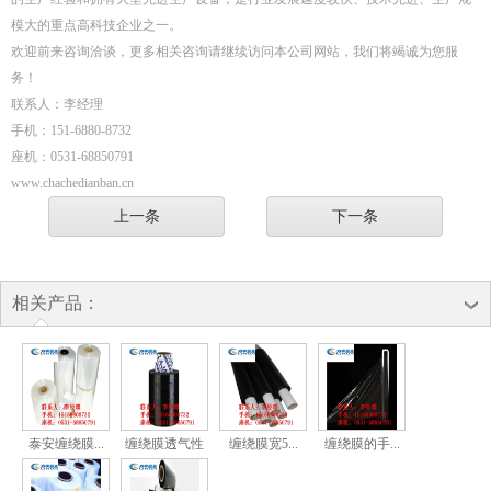
模大的重点高科技企业之一。
欢迎前来咨询洽谈，更多相关咨询请继续访问本公司网站，我们将竭诚为您服
务！
联系人：李经理
手机：151-6880-8732
座机：0531-68850791
www.chachedianban.cn
上一条
下一条
相关产品：
泰安缠绕膜...
缠绕膜透气性
缠绕膜宽5...
缠绕膜的手...